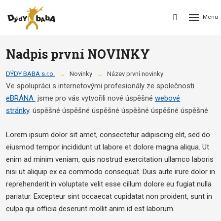
Rozbalení
Vyhledávání
menu
Nadpis první NOVINKY
DÝDY BABA s.r.o.
Novinky
Název první novinky
Ve spolupráci s internetovými profesionály ze společnosti
eBRÁNA
jsme pro vás vytvořili nové úspěšné
webové
stránky
. úspěšné úspěšné úspěšné úspěšné úspěšné úspěšné
Lorem ipsum dolor sit amet, consectetur adipiscing elit, sed do
eiusmod tempor incididunt ut labore et dolore magna aliqua. Ut
enim ad minim veniam, quis nostrud exercitation ullamco laboris
nisi ut aliquip ex ea commodo consequat. Duis aute irure dolor in
reprehenderit in voluptate velit esse cillum dolore eu fugiat nulla
pariatur. Excepteur sint occaecat cupidatat non proident, sunt in
culpa qui officia deserunt mollit anim id est laborum.