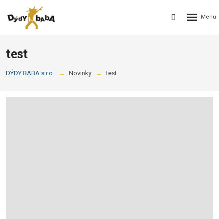
Rozbalení
Vyhledávání
menu
test
DÝDY BABA s.r.o.
Novinky
test