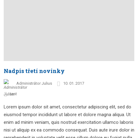
Nadpis třetí novinky
Administrátor Julius
10. 01. 2017
test
Lorem ipsum dolor sit amet, consectetur adipiscing elit, sed do
eiusmod tempor incididunt ut labore et dolore magna aliqua. Ut
enim ad minim veniam, quis nostrud exercitation ullamco laboris
nisi ut aliquip ex ea commodo consequat. Duis aute irure dolor in
reprehenderit in voluptate velit esse cillum dolore eu fugiat nulla