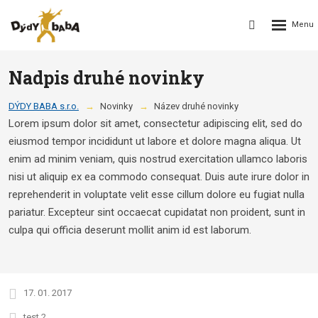
Rozbalení
Vyhledávání
menu
Nadpis druhé novinky
DÝDY BABA s.r.o.
Novinky
Název druhé novinky
Lorem ipsum dolor sit amet, consectetur adipiscing elit, sed do
eiusmod tempor incididunt ut labore et dolore magna aliqua. Ut
enim ad minim veniam, quis nostrud exercitation ullamco laboris
nisi ut aliquip ex ea commodo consequat. Duis aute irure dolor in
reprehenderit in voluptate velit esse cillum dolore eu fugiat nulla
pariatur. Excepteur sint occaecat cupidatat non proident, sunt in
culpa qui officia deserunt mollit anim id est laborum.
17. 01. 2017
test 2