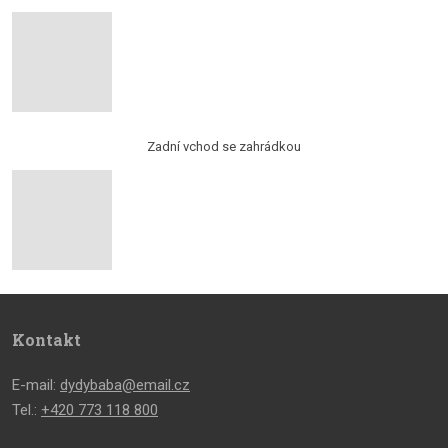
Zadní vchod se zahrádkou
Kontakt
E-mail:
dydybaba@email.cz
Tel.:
+420 773 118 800