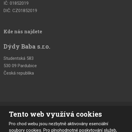
IČ: 01852019
DIČ: CZ01852019
Kde nás najdete
Dýdy Baba s.r.o.
Studentská 583
530 09 Pardubice
Česká republika
Tento web využívá cookies
© 2026, vytvořila eBRÁNA s.r.o.
Mapa stránek
|
Podmínky použití
Pro chod webu jsou nezbytně aktivovány esenciální
VYROBILA
soubory cookies. Pro plnohodnotné poskytování služeb,